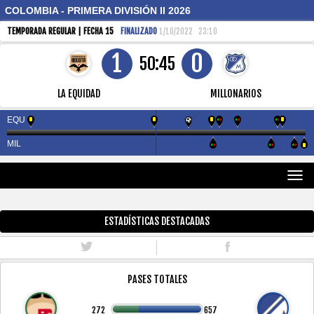
COLOMBIA - PRIMERA DIVISIÓN II 2026
TEMPORADA REGULAR | FECHA 15
FINALIZADO
1/10/2022
23:10
1
0
50:45
LA EQUIDAD
MILLONARIOS
EQU
MIL
TO
NAV
ESTADÍSTICAS DESTACADAS
PASES TOTALES
272
657