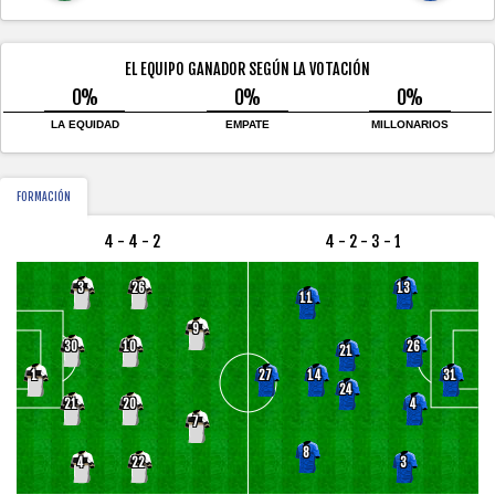
EL EQUIPO GANADOR SEGÚN LA VOTACIÓN
0%
0%
0%
LA EQUIDAD
EMPATE
MILLONARIOS
FORMACIÓN
4 - 4 - 2
4 - 2 - 3 - 1
3
26
13
11
9
30
10
26
21
14
1
27
31
24
21
20
4
7
8
4
22
3