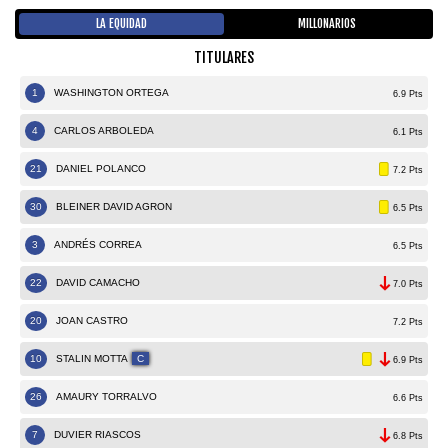
LA EQUIDAD
MILLONARIOS
TITULARES
1
WASHINGTON ORTEGA
6.9 Pts
4
CARLOS ARBOLEDA
6.1 Pts
21
DANIEL POLANCO
7.2 Pts
30
BLEINER DAVID AGRON
6.5 Pts
3
ANDRÉS CORREA
6.5 Pts
22
DAVID CAMACHO
7.0 Pts
20
JOAN CASTRO
7.2 Pts
10
STALIN MOTTA
C
6.9 Pts
26
AMAURY TORRALVO
6.6 Pts
7
DUVIER RIASCOS
6.8 Pts