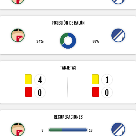
POSESIÓN DE BALÓN
34%
66%
TARJETAS
4
1
0
0
RECUPERACIONES
8
16