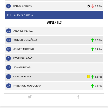
9
PABLO SABBAG
8.3 Pts
DT
ALEXIS GARCÍA
SUPLENTES
12
ANDRÉS PEREZ
15
YOIVER GONZÁLEZ
6.2 Pts
32
JOINER MORENO
6.4 Pts
8
KEVIN SALAZAR
19
JOHAN ROJAS
11
CARLOS RIVAS
5.8 Pts
17
FABER GIL MOSQUERA
5.9 Pts